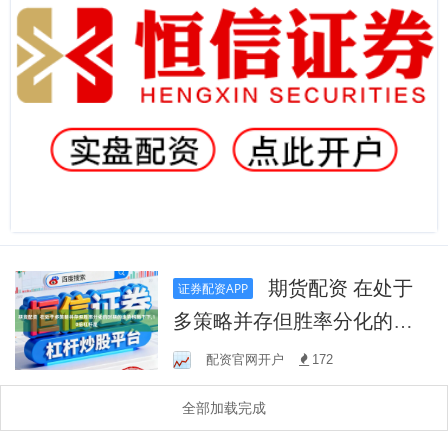
期货配资 在处于
证券配资APP
多策略并存但胜率分化的时
期的走势格局下下,10倍杠杆
配资官网开户
172
是
全部加载完成