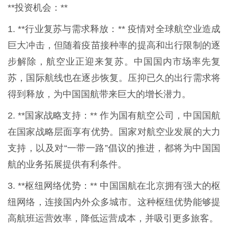
**投资机会：**
1. **行业复苏与需求释放：** 疫情对全球航空业造成
巨大冲击，但随着疫苗接种率的提高和出行限制的逐
步解除，航空业正迎来复苏。中国国内市场率先复
苏，国际航线也在逐步恢复。压抑已久的出行需求将
得到释放，为中国国航带来巨大的增长潜力。
2. **国家战略支持：** 作为国有航空公司，中国国航
在国家战略层面享有优势。国家对航空业发展的大力
支持，以及对“一带一路”倡议的推进，都将为中国国
航的业务拓展提供有利条件。
3. **枢纽网络优势：** 中国国航在北京拥有强大的枢
纽网络，连接国内外众多城市。这种枢纽优势能够提
高航班运营效率，降低运营成本，并吸引更多旅客。