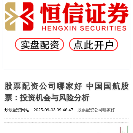
股票配资公司哪家好 中国国航股
票：投资机会与风险分析
股票配资公司哪家好
炒股配资网站
2025-09-03 09:46:47