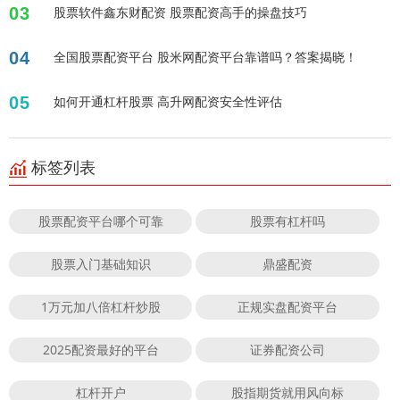
03
股票软件鑫东财配资 股票配资高手的操盘技巧
04
全国股票配资平台 股米网配资平台靠谱吗？答案揭晓！
05
如何开通杠杆股票 高升网配资安全性评估
标签列表
股票配资平台哪个可靠
股票有杠杆吗
股票入门基础知识
鼎盛配资
1万元加八倍杠杆炒股
正规实盘配资平台
2025配资最好的平台
证券配资公司
杠杆开户
股指期货就用风向标