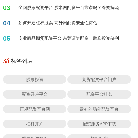
03
全国股票配资平台 股米网配资平台靠谱吗？答案揭晓！
04
如何开通杠杆股票 高升网配资安全性评估
05
专业商品期货配资平台 东莞证券配资，助您投资获利
标签列表
股票投资
期货配资平台门户
配资开户平台
配资平台排名
正规配资平台网
最好的场外配资平台
杠杆开户
配资服务APP下载