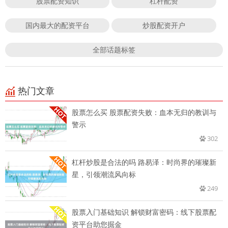
股票配资知识
杠杆配资
国内最大的配资平台
炒股配资开户
全部话题标签
热门文章
股票怎么买 股票配资失败：血本无归的教训与
警示
302
杠杆炒股是合法的吗 路易泽：时尚界的璀璨新
星，引领潮流风向标
249
股票入门基础知识 解锁财富密码：线下股票配
资平台助您掘金