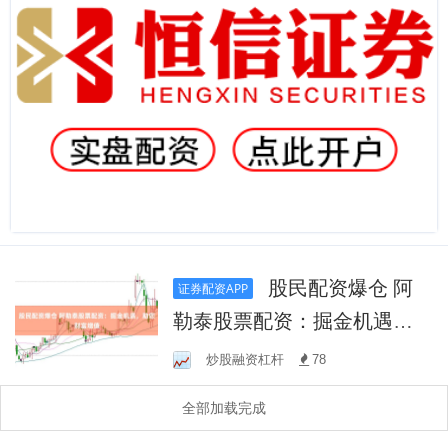
股民配资爆仓 阿
证券配资APP
勒泰股票配资：掘金机遇，
助您财富增值
炒股融资杠杆
78
全部加载完成