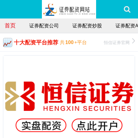
首页
证券配资公司
证券配资炒股
证券配资A
十大配资平台推荐
恒信证券官网
共
100
+平台