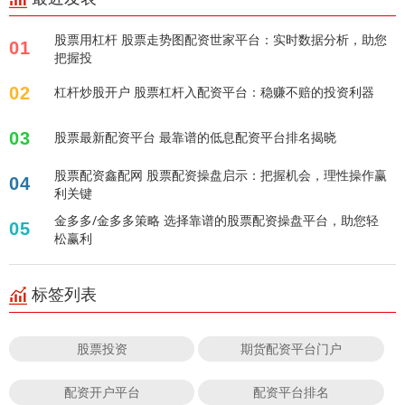
股票用杠杆 股票走势图配资世家平台：实时数据分析，助您
01
把握投
02
杠杆炒股开户 股票杠杆入配资平台：稳赚不赔的投资利器
03
股票最新配资平台 最靠谱的低息配资平台排名揭晓
股票配资鑫配网 股票配资操盘启示：把握机会，理性操作赢
04
利关键
金多多/金多多策略 选择靠谱的股票配资操盘平台，助您轻
05
松赢利
标签列表
股票投资
期货配资平台门户
配资开户平台
配资平台排名