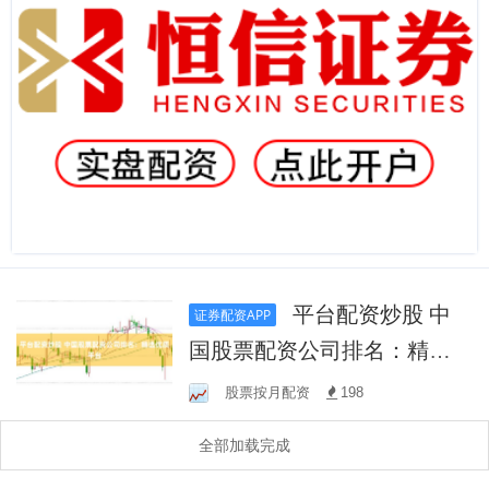
平台配资炒股 中
证券配资APP
国股票配资公司排名：精选
优质平台
股票按月配资
198
全部加载完成