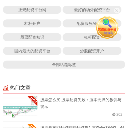
正规配资平台网
最好的场外配资平台
杠杆开户
配资服务APP下载
股票配资知识
杠杆配资
国内最大的配资平台
炒股配资开户
全部话题标签
热门文章
股票怎么买 股票配资失败：血本无归的教训与
警示
302
股票鑫东财配资翻翻配资赞A 三杂合体配资：创