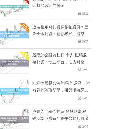
无归的教训与警示
302
股票鑫东财配资翻翻配资赞A 三
杂合体配资：创新模式，撬动财
富
262
股票怎么融资杠杆 个人 恒瑞股
票配资：专业平台，助力财富增
长
259
杠杆炒股是合法的吗 路易泽：时
尚界的璀璨新星，引领潮流风向
标
249
股票入门基础知识 解锁财富密
码：线下股票配资平台助您掘金
241