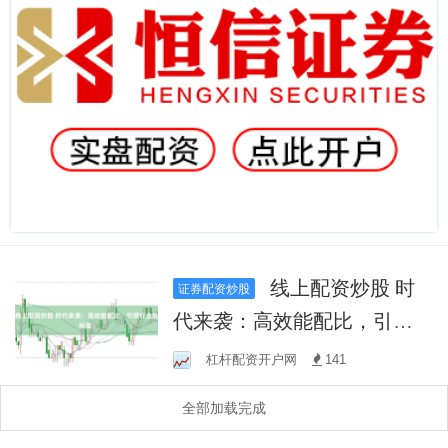
线上配资炒股 时
证券配资炒股
代来袭：高效能配比，引领
行业新标准！
杠杆配资开户网
141
全部加载完成