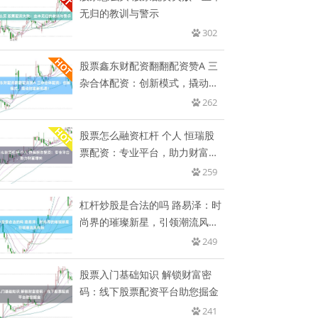
无归的教训与警示
302
股票鑫东财配资翻翻配资赞A 三
杂合体配资：创新模式，撬动财
富
262
股票怎么融资杠杆 个人 恒瑞股
票配资：专业平台，助力财富增
长
259
杠杆炒股是合法的吗 路易泽：时
尚界的璀璨新星，引领潮流风向
标
249
股票入门基础知识 解锁财富密
码：线下股票配资平台助您掘金
241