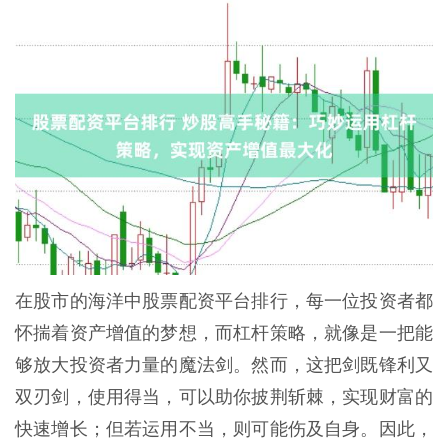
在股市的海洋中股票配资平台排行，每一位投资者都
怀揣着资产增值的梦想，而杠杆策略，就像是一把能
够放大投资者力量的魔法剑。然而，这把剑既锋利又
双刃剑，使用得当，可以助你披荆斩棘，实现财富的
快速增长；但若运用不当，则可能伤及自身。因此，