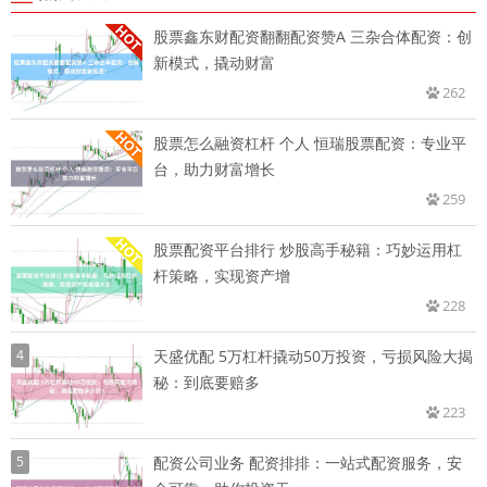
股票鑫东财配资翻翻配资赞A 三杂合体配资：创
新模式，撬动财富
262
股票怎么融资杠杆 个人 恒瑞股票配资：专业平
台，助力财富增长
259
股票配资平台排行 炒股高手秘籍：巧妙运用杠
杆策略，实现资产增
228
4
天盛优配 5万杠杆撬动50万投资，亏损风险大揭
秘：到底要赔多
223
5
配资公司业务 配资排排：一站式配资服务，安