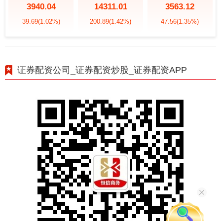
3940.04
14311.01
3563.12
39.69
(1.02%)
200.89
(1.42%)
47.56
(1.35%)
证券配资公司_证券配资炒股_证券配资APP