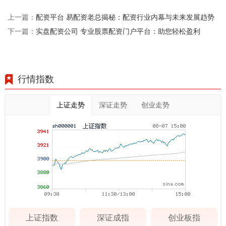
配资平台 易配资老总揭秘：配资行业内幕与未来发展趋势
上一篇：
实盘配资公司 专业股票配资门户平台：助您轻松盈利
下一篇：
行情指数
上证走势
深证走势
创业走势
上证指数
深证成指
创业板指