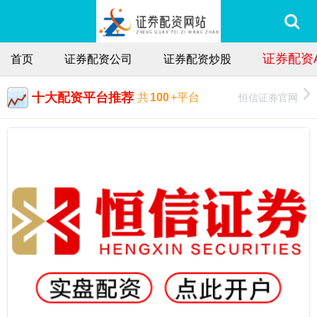
证券配资A
首页
证券配资公司
证券配资炒股
十大配资平台推荐
恒信证券官网
共
100
+平台